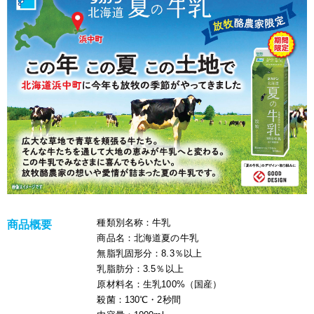
種類別名称
：牛乳
商品概要
商品名
：北海道夏の牛乳
無脂乳固形分
：8.3％以上
乳脂肪分
：3.5％以上
原材料名
：生乳100%（国産）
殺菌
：130℃・2秒間