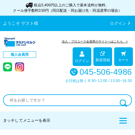
税込5,400円以上のご購入で基本送料が無料、
クール便手数料330円（同日配送・同お届け先・同温度帯の場合）
chevron_right
ようこそ
ゲスト
様
ログイン
法人・プロユース会員用のサイトへはこちら >
個人会員用
カート
新規登録
ログイン
045-506-4986
土日祝は除く 9:30~12:00 / 13:00~16:30
タッチしてメニューを表示