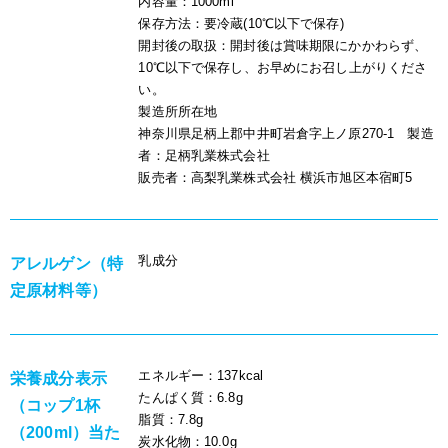
内容量
：1000ml
保存方法
：要冷蔵(10℃以下で保存)
開封後の取扱
：開封後は賞味期限にかかわらず、
10℃以下で保存し、お早めにお召し上がりくださ
い。
製造所所在地
神奈川県足柄上郡中井町岩倉字上ノ原270-1
製造
者
：足柄乳業株式会社
販売者
：高梨乳業株式会社 横浜市旭区本宿町5
乳成分
アレルゲン（特
定原材料等）
エネルギー
：137kcal
栄養成分表示
たんぱく質
：6.8g
（コップ1杯
脂質
：7.8g
（200ml）当た
炭水化物
：10.0g