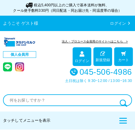
税込5,400円以上のご購入で基本送料が無料、
クール便手数料330円（同日配送・同お届け先・同温度帯の場合）
chevron_right
ようこそ
ゲスト
様
ログイン
法人・プロユース会員用のサイトへはこちら >
個人会員用
カート
新規登録
ログイン
045-506-4986
土日祝は除く 9:30~12:00 / 13:00~16:30
タッチしてメニューを表示